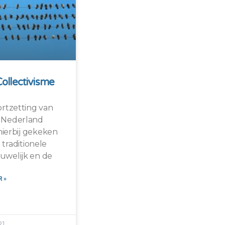
Collectivisme
rtzetting van
in Nederland
ierbij gekeken
 traditionele
 huwelijk en de
 »
21