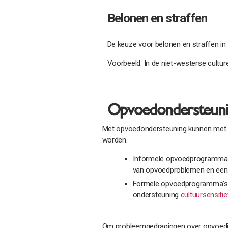
Belonen en straffen
De keuze voor belonen en straffen in v
Voorbeeld: In de niet-westerse culture
Opvoedondersteuning
Met opvoedondersteuning kunnen met pr
worden.
Informele opvoedprogramma’s: 
van opvoedproblemen en een
Formele opvoedprogramma’s: Hi
ondersteuning
cultuursensitie
Om probleemgedragingen over opvoeding 