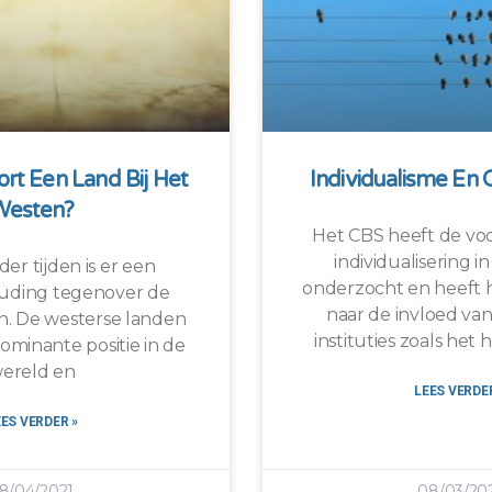
rt Een Land Bij Het
Individualisme En 
Westen?
Het CBS heeft de voo
individualisering 
der tijden is er een
onderzocht en heeft h
uding tegenover de
naar de invloed van
n. De westerse landen
instituties zoals het
minante positie in de
ereld en
LEES VERDER
EES VERDER »
8/04/2021
08/03/20