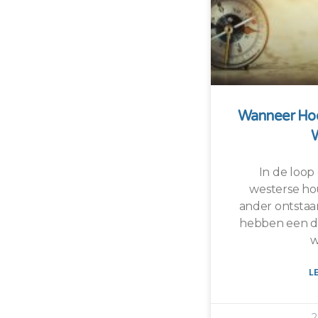
Wanneer Hoo
In de loop 
westerse ho
ander ontstaa
hebben een do
w
L
2