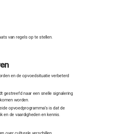
ats van regels op te stellen.
ren
rden en de opvoedsituatie verbeterd
 gestreefd naar een snelle signalering
rkomen worden.
 beide opvoedprogramma’s is dat de
uik en de vaardigheden en kennis.
 over culturele verschillen.