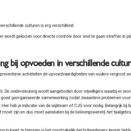
erschillende culturen is erg verschillend.
n wordt gekozen voor directe controle door snel te gaan straffen in pla
 bij opvoeden in verschillende cultu
eventieve activiteiten de opvoedvaardigheden van ouders vergroot wo
De ondersteuning wordt aangeboden door vrijwilligers waarbij er wordt
 goed georganiseerde samenwerking zodat zwaardere problemen voo
er heb je indicatie van de wijkteam of CJG voor nodig. Belangrijk bij
f moet zijn en dus moet aansluiten bij de belevingswereld, het taalgebr
in kaart te brengen is het noodzakelijk dat hulpverleners kennis hebben