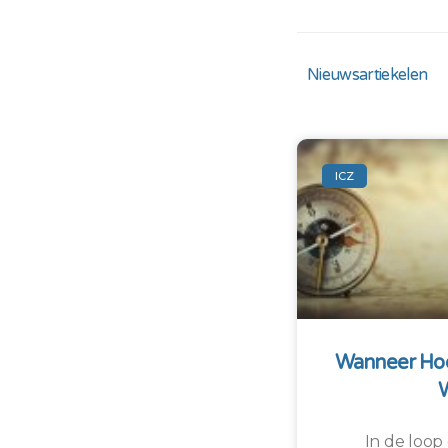
Nieuwsartiekelen
ICZ
Wanneer Hoo
In de loop 