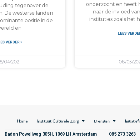
onderzocht en heeft h
uding tegenover de
naar de invloed van
n. De westerse landen
instituties zoals het
minante positie in de
ereld en
LEES VERDER
EES VERDER »
8/04/2021
08/03/20
Home
Instituut Culturele Zorg
Diensten
Initiatie
Baden Powellweg 305H, 1069 LH Amsterdam
085 273 3263