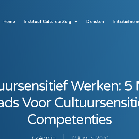
Home
Instituut Culturele Zorg
Diensten
Initiatiefnem
uursensitief Werken: 5
ds Voor Cultuursensit
Competenties
ICZAdmin
17 August 2020