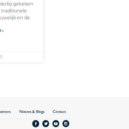
ierbij gekeken
 traditionele
 huwelijk en de
 »
21
fnemers
Nieuws & Blogs
Contact