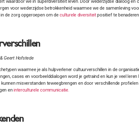
rt waardoor we in superdiversiteit leven. Door wederzijdse dialoog en 
rgen voor wederzijdse betrokkenheid waarmee we de samenleving vooru
er in de zorg opgeroepen om de
culturele diversiteit
positief te benaderen
verschillen
 & Geert Hofstede
hetypen waarmee je als hulpverlener cultuurverschillen in de organisat
ingen, cases en voorbeelddialogen word je getraind en kun je veel leren
 kunnen misverstanden teweegbrengen en door verschillende profielen te
logen en
interculturele communicatie.
kenden