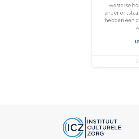
westerse ho
ander ontstaa
hebben een do
w
L
2